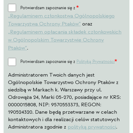
Potwierdzam zapoznanie się z „Regulaminem człon
Potwierdzam zapoznanie się z
„Regulaminem członkostwa Ogólnopolskiego
Towarzystwa Ochrony Ptaków”
oraz
„Regulaminem opłacania składek członkowskich
w Ogólnopolskim Towarzystwie Ochrony
Ptaków”
.
Potwierdzam zapoznanie się z polityką prywatności
Potwierdzam zapoznanie się z
Polityką Prywatności
Administratorem Twoich danych jest
Ogólnopolskie Towarzystwo Ochrony Ptaków z
siedzibą w Markach k. Warszawy przy ul.
Odrowąża 24, Marki 05-270, posiadające nr KRS:
0000015808, NIP: 9570553373, REGON:
190524320. Dane będą przetwarzane w celach
kontaktowych i dla realizacji celów statutowych
Administratora zgodnie z
polityką prywatności
.