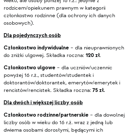
wieku, ale osoby poniżej 16 r.ż.: jedynie z
rodzicem/opiekunem prawnym w kategorii
członkostwo rodzinne (dla ochrony ich danych
osobowych).
Dla pojedynczych osób
Członkostwo indywidualne
– dla nieuprawnionych
do zniżki ulgowej. Składka roczna:
120 zł
.
Członkostwo ulgowe
– dla uczniów/uczennic
powyżej 16 r.ż., studentów/studentek i
doktorantów/doktorantek, emerytów/emerytek i
rencistów/rencistek. Składka roczna:
75 zł.
Dla dwóch i większej liczby osób
Członkostwo rodzinne/partnerskie
– dla dowolnej
liczby osób w wieku do 16 r.ż. wraz z jedną lub
dwiema osobami dorosłymi, będącymi ich