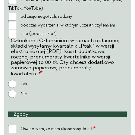
TikTok, YouTube)
od znajomego/ych, rodziny
podczas wydarzenia, w którym uczestniczyłem/am
inne (podaj, jakie?)
Członkom i Członkiniom w ramach opłaconej
składki wysyłamy kwartalnik „Ptaki" w wersji
elektronicznej (PDF). Koszt dodatkowej
rocznej prenumeraty kwartalnika w wersji
papierowej to 80 zł. Czy chcesz dodatkowo
zamówić papierową prenumeratę
kwartalnika?
Tak
Nie
Zgody
Oświadczam, że mam ukończony 16 r. ż.
Oświadczam, że mam ukończony 16 r. ż.