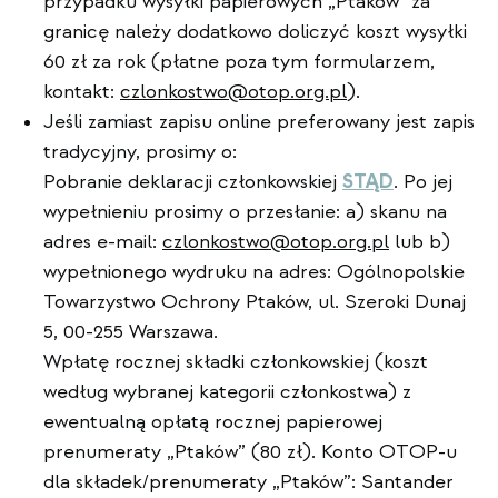
przypadku wysyłki papierowych „Ptaków" za
granicę należy dodatkowo doliczyć koszt wysyłki
60 zł za rok (płatne poza tym formularzem,
kontakt:
czlonkostwo@otop.org.pl
).
Jeśli zamiast zapisu online preferowany jest zapis
tradycyjny, prosimy o:
Pobranie deklaracji członkowskiej
STĄD
. Po jej
wypełnieniu prosimy o przesłanie: a) skanu na
adres e-mail:
czlonkostwo@otop.org.pl
lub b)
wypełnionego wydruku na adres: Ogólnopolskie
Towarzystwo Ochrony Ptaków, ul. Szeroki Dunaj
5, 00-255 Warszawa.
Wpłatę rocznej składki członkowskiej (koszt
według wybranej kategorii członkostwa) z
ewentualną opłatą rocznej papierowej
prenumeraty „Ptaków” (80 zł). Konto OTOP-u
dla składek/prenumeraty „Ptaków”: Santander